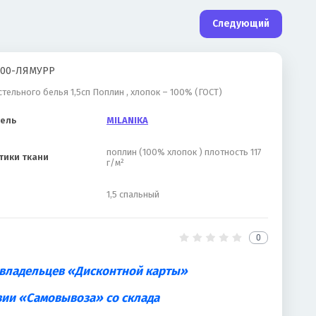
Следующий
00-ЛЯМУРР
тельного белья 1,5сп Поплин , хлопок – 100% (ГОСТ)
ель
MILANIKA
поплин (100% хлопок ) плотность 117
тики ткани
г/м²
1,5 спальный
0
 владельцев «Дисконтной карты»
вии «Самовывоза» со склада