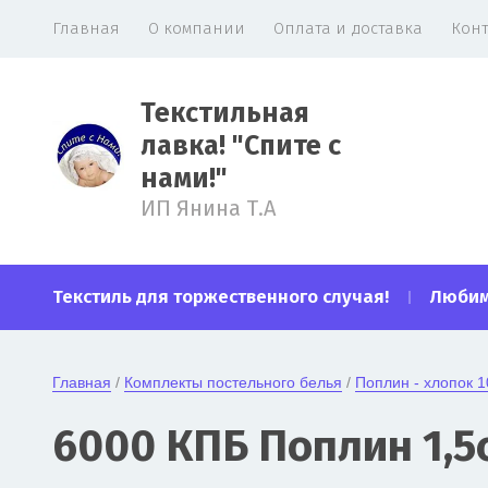
Главная
О компании
Оплата и доставка
Кон
Текстильная
лавка! "Спите с
нами!"
ИП Янина Т.А
Текстиль для торжественного случая!
Любимк
Главная
 / 
Комплекты постельного белья
 / 
Поплин - хлопок 
6000 КПБ Поплин 1,